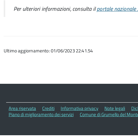
Per ulteriori informazioni, consulta il
portale nazionale
Ultimo aggiornamento: 01/06/2023 22:41.54
Area riservata
Crediti
Informativa privacy
Note legali
Dic
Piano di miglioramento dei servizi
Comune di Grumello del Monte