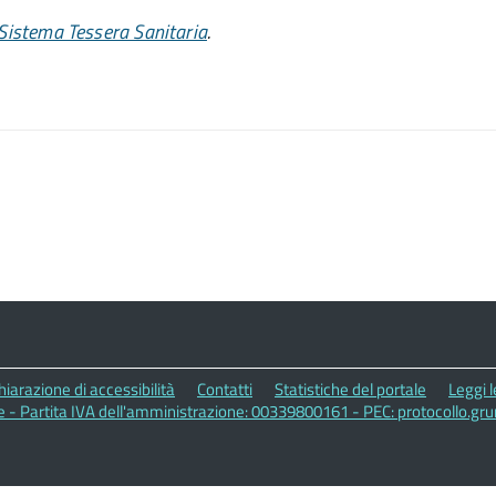
 Sistema Tessera Sanitaria
.
hiarazione di accessibilità
Contatti
Statistiche del portale
Leggi 
 - Partita IVA dell'amministrazione: 00339800161 - PEC: protocollo.gr