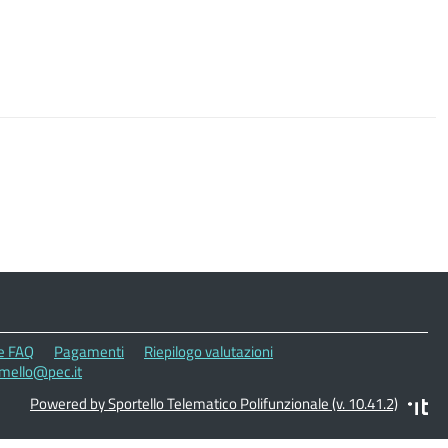
le FAQ
Pagamenti
Riepilogo valutazioni
umello@pec.it
Powered by Sportello Telematico Polifunzionale (v. 10.41.2)