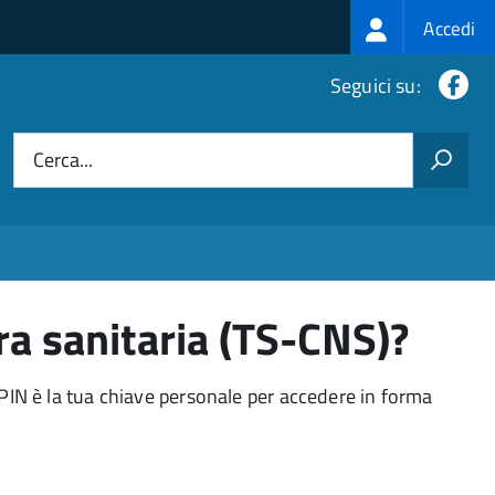
Login
Accedi
menu
Fa
Seguici su:
Cerca...
ra sanitaria (TS-CNS)?
l PIN è la tua chiave personale per accedere in forma