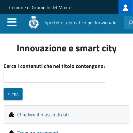
Log
Salta al contenuto principale
Skip to site navigation
Comune di Grumello del Monte
me
Sportello telematico polifunzionale
Innovazione e smart city
Cerca i contenuti che nel titolo contengono:
Chiedere il rilascio di dati
Eseguire pagamenti